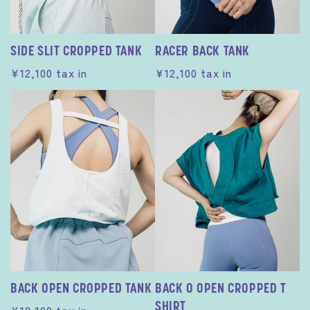
SIDE SLIT CROPPED TANK
RACER BACK TANK
通
¥12,100
tax in
通
¥12,100
tax in
常
常
価
価
格
格
BACK OPEN CROPPED TANK
BACK O OPEN CROPPED T
SHIRT
通
¥12,100
tax in