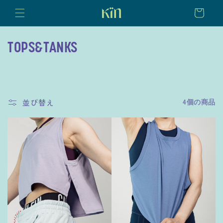
コンテ
ンツに
ー
進む
ト
コ
TOPS&TANKS
レ
ク
並び替え
シ
4個の商品
ョ
ン
: