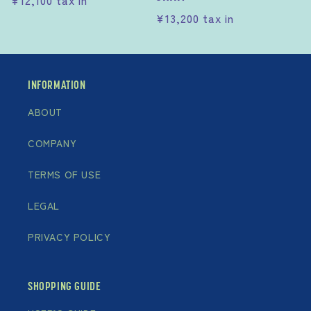
常
通
¥13,200
tax in
価
常
格
価
格
INFORMATION
ABOUT
COMPANY
TERMS OF USE
LEGAL
PRIVACY POLICY
SHOPPING GUIDE